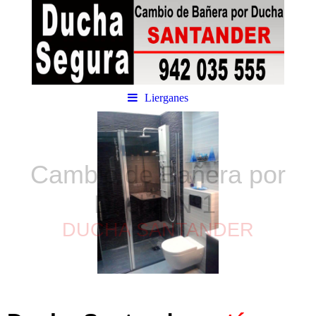
Lierganes
Cambio de Bañera por
Ducha
Nº1
DUCHA SANTANDER